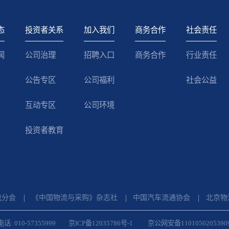
态
投资者关系
加入我们
商务合作
社会责任
闻
公司治理
招聘入口
商务合作
行业责任
公告专区
公司福利
社会公益
互动专区
公司环境
投资者教育
流分会
《中国物流与采购》杂志社
中国汽车流通协会
北京物
话: 010-57355999
京ICP备12035786号-1
京公网安备1101050205390