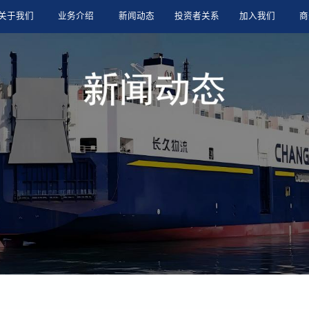
关于我们
业务介绍
新闻动态
投资者关系
加入我们
商