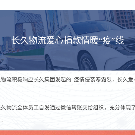
长久物流爱心捐款情暖“疫”线
物流积极响应长久集团发起的“疫情侵袭寒霜烈，长久爱
长久物流全体员工自发通过微信转账交给组织，充分体现
”。