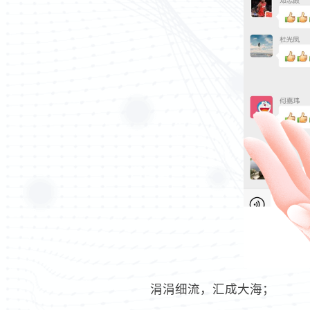
涓涓细流，汇成大海；