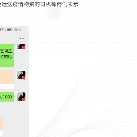
及运送疫情物资的司机师傅们表示