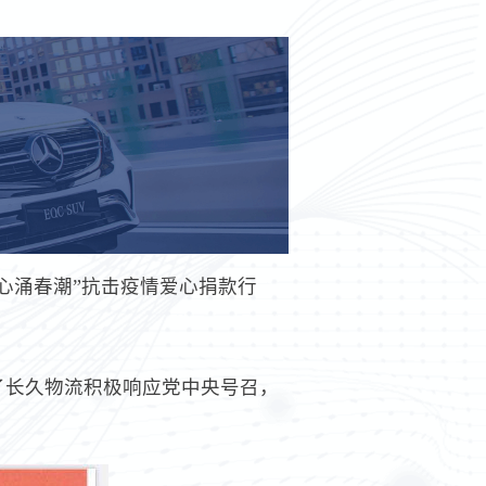
心涌春潮”抗击疫情爱心捐款行
了长久物流积极响应党中央号召，