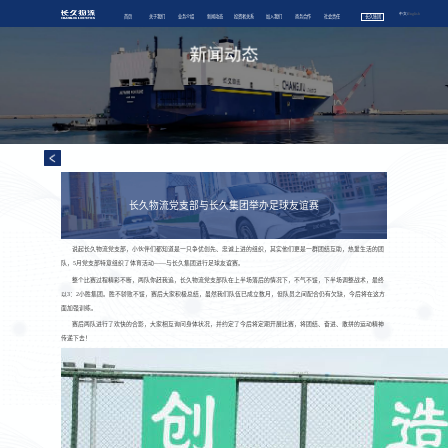
中文
/
English
首页
关于我们
业务介绍
新闻动态
投资者关系
加入我们
商务合作
社会责任
长久集团
长久物流党支部与长久集团举办足球友谊赛
说起长久物流党支部，小伙伴们都知道是一只争优创先、忠诚上进的组织，其实他们更是一群团结互助，热爱生活的团
队，5月党支部特意组织了体育活动——与长久集团进行足球友谊赛。
整个比赛过程精彩不断，两队你赶我追，长久物流党支部队在上半场落后的情况下，不气不馁，下半场调整战术，最终
以3：2小胜集团。胜不骄败不馁，赛后大家积极总结，虽然我们队伍已成立数月，但队员之间配合仍有欠缺，今后将在这方
面加强训练。
赛后两队进行了欢快的合影，大家相互询问身体状况，并约定了今后将定期开展比赛，将团结、奋进、敢拼的运动精神
传递下去！