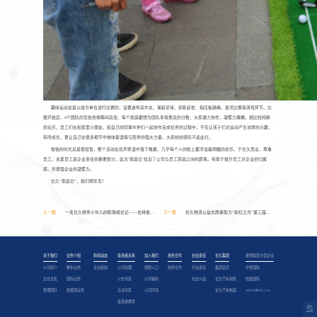
趣味运动会是以组为单位进行比赛的，设置迷你高尔夫、保龄足球、仰卧起坐、指压板跳绳、拔河比赛等游戏环节。比
赛开始后，4个团队的竞技热情瞬间高涨，每个家庭都想为团队争得更高的分数，大家通力协作，凝聚力爆棚。相比较纯粹
的玩乐，员工们在和家里小朋友，和自己的同事伙伴们一起协作完成任务的过程中，不仅让孩子们对运动产生浓厚的兴趣，
有所成长，更让自己在很多细节中体味着温情与陪伴的强大力量，大家纷纷感叹不虚此行。
愉快的时光总是很短暂，整个活动在欢声笑语中落下帷幕，几乎每个人的脸上都洋溢着明媚的欢乐。于长久而言，尊重
员工、关爱员工是企业责任的重要部分，此次‘家庭日’拉近了公司与员工家庭之间的距离。有助于提升员工对企业的归属
感，并增强企业的凝聚力。
长久“家庭日”，我们明年见！
上一篇 :
一名长久财务小伙儿的职场成长记——吉林省...
下一篇 :
长久物流公益志愿者助力“彩虹之光”第三届...
关于我们
业务介绍
新闻动态
投资者关系
加入我们
商务合作
社会责任
长久集团
重要联营合营企业
公司简介
整车业务
企业新闻
公司治理
招聘入口
商务合作
行业责任
集团首页
中世国际
企业文化
国际业务
公告专区
公司福利
社会公益
长久汽车销售
哈欧国际
管理团队
新能源业务
互动专区
公司环境
长久汽车制造
ADAMPOL S.A.
投资者教育