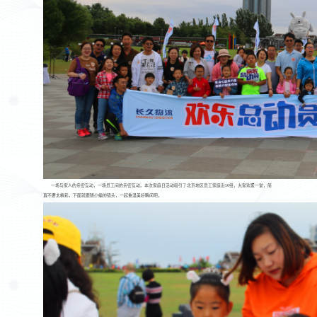
一场与家人的亲密互动，一场员工间的亲密互动。本次家庭日活动吸引了北京地区员工家庭近50组，大家欢聚一堂，简
直不要太精彩，下面就跟随小编的镜头，一起重温美好瞬间吧。