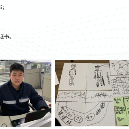
书；
译证书。