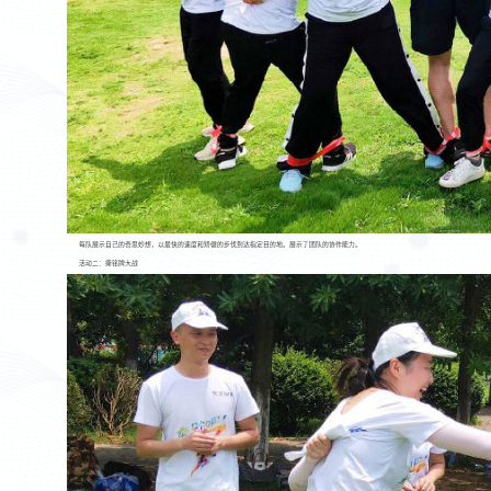
每队展示自己的奇思妙想，以最快的速度和矫健的步伐到达指定目的地。展示了团队的协作能力。
活动二：撕铭牌大战