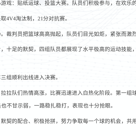
小游戏：贴纸运球、投篮大赛。队员们积极参与，在欢乐
取4V4淘汰制，21分对抗赛。
静。裁判员把篮球高高抛起，队员们目光如炬，紧张而激
步，十足的默契，四组队员都展现了水平极高的运动技能
第三组顺利出线进入决赛。
，拉拉队们热情高涨，比赛迅速进入白热化阶段。第一组
员也不甘示弱，一路稳扎稳打，表现也十分抢眼。
默契的配合、积极抢拼，努力争取每一个球的机会，共用时9