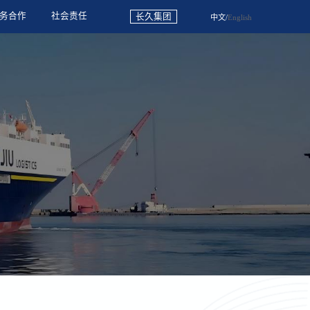
务合作
社会责任
长久集团
中文
/
English