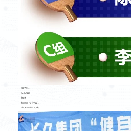
淘汰赛结束
3人顺利晋级
复活赛
集团行政中心的李文兵
过关斩将顺利进入决赛