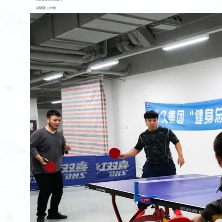
3局两胜 11分制