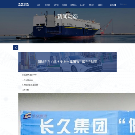
中文
/
English
首页
关于我们
业务介绍
新闻动态
投资者关系
加入我们
商务合作
社会责任
长久集团
国球乒乓 心系冬奥-长久集团第二届乒乓球赛
大雾散尽 暖阳又至
11月18日18:00
长久集团乒乓球场地
比赛正酣