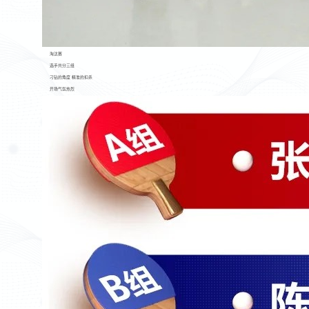
淘汰赛
选手共分三组
刁钻的角度 精准的扣杀
开场气氛热烈