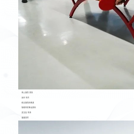
场上激烈 紧张
友好 欢乐
经过激烈的角逐
智能风控事业部的
吴玉玺 李添
喜提冠军