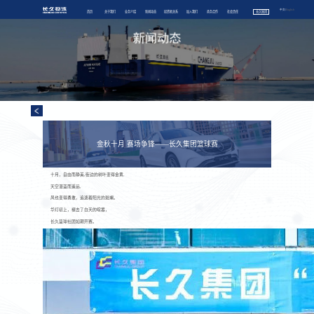
中文
/
English
首页
关于我们
业务介绍
新闻动态
投资者关系
加入我们
商务合作
社会责任
长久集团
金秋十月 赛场争锋——长久集团篮球赛
十月，自由而静美,街边的树叶变得金黄,
天空湛蓝而遥远,
风也变得勇敢，追逐着阳光的斑斓。
华灯初上，褪去了白天的喧嚣，
长久篮球社团如期开赛。