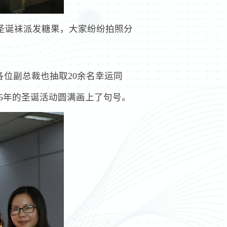
着圣诞袜派发糖果，大家纷纷拍照分
各位副总裁也抽取20余名幸运同
5年的圣诞活动圆满画上了句号。