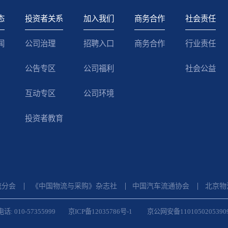
态
投资者关系
加入我们
商务合作
社会责任
闻
公司治理
招聘入口
商务合作
行业责任
公告专区
公司福利
社会公益
互动专区
公司环境
投资者教育
流分会
《中国物流与采购》杂志社
中国汽车流通协会
北京物
话: 010-57355999
京ICP备12035786号-1
京公网安备1101050205390