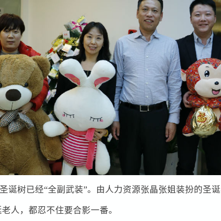
片、圣诞树已经“全副武装”。由人力资源张晶张姐装扮的圣
诞老人，都忍不住要合影一番。