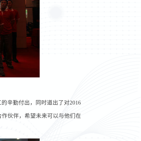
辛勤付出，同时道出了对2016
合作伙伴，希望未来可以与他们在