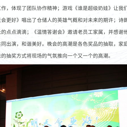
工作，体现了团队协作精神；游戏《谁是超级奶娃》让我
天会更好》唱出了仓储人的英雄气概和对未来的期许；诗
长的点点滴滴；《温情答谢会》邀请老员工家属，并感谢
共同出演，和谐美好。晚会的高潮是各色奖品的抽取，家
味的抽奖方式将现场的气氛推向一个又一个的高潮。