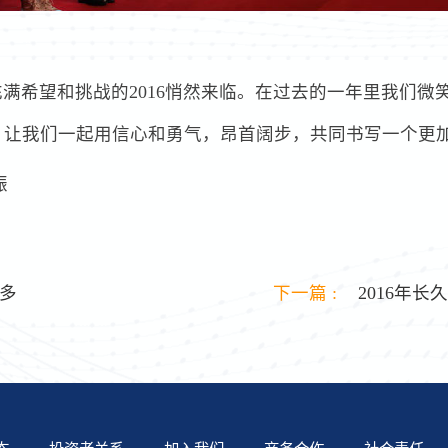
，充满希望和挑战的2016悄然来临。在过去的一年里我们
湃，让我们一起用信心和勇气，昂首阔步，共同书写一个更
振
多
下一篇 :
2016年长