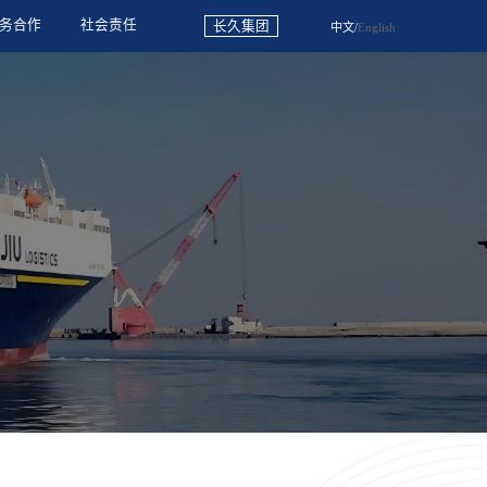
务合作
社会责任
长久集团
中文
/
English