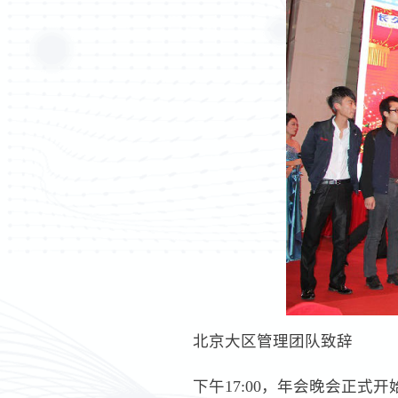
北京大区管理团队致辞
下午17:00，年会晚会正