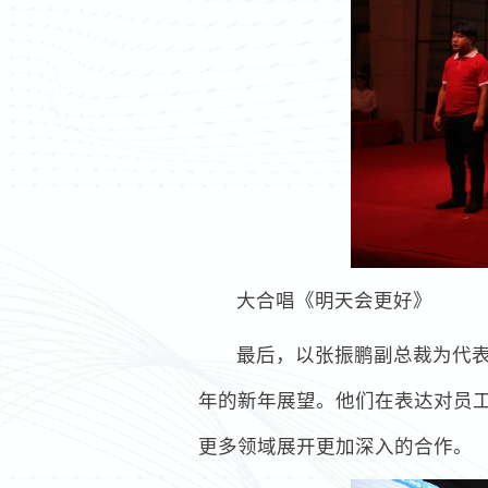
大合唱《明天会更好》
最后，以张振鹏副总裁为代表
年的新年展望。他们在表达对员
更多领域展开更加深入的合作。