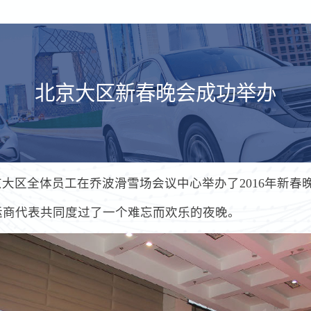
北京大区新春晚会成功举办
北京大区全体员工在乔波滑雪场会议中心举办了2016年新
运商代表共同度过了一个难忘而欢乐的夜晚。