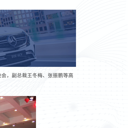
春晚会，副总裁王冬梅、张振鹏等高