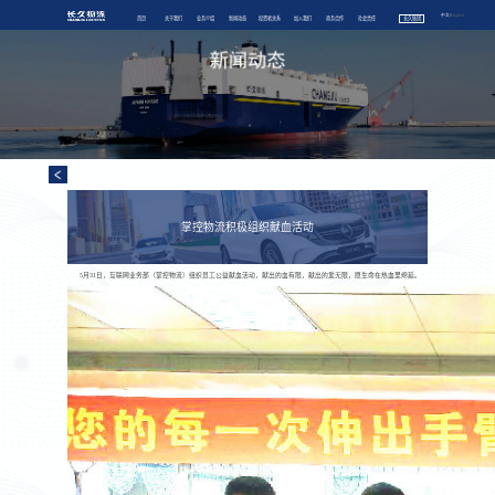
中文
/
English
首页
关于我们
业务介绍
新闻动态
投资者关系
加入我们
商务合作
社会责任
长久集团
掌控物流积极组织献血活动
5月31日，互联网业务部（掌控物流）组织员工公益献血活动，献出的血有限，献出的爱无限，愿生命在热血里绵延。